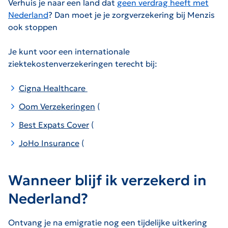
Verhuis je naar een land dat
geen verdrag heeft met
Nederland
? Dan moet je je zorgverzekering bij Menzis
ook stoppen
Je kunt voor een internationale
ziektekostenverzekeringen terecht bij:
Cigna Healthcare
De link opent in een nieuwe pagina)
Oom Verzekeringen
(
De link opent in een nieuwe pagina)
Best Expats Cover
(
De link opent in een nieuwe pagina)
JoHo Insurance
(
De link opent in een nieuwe pagina)
Wanneer blijf ik verzekerd in
Nederland?
Ontvang je na emigratie nog een tijdelijke uitkering