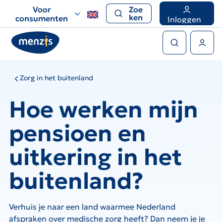
Links
Voor
Zoe
voor
ken
consumenten
Inloggen
snelle
Zoeken
navigatie
Gebruikers menu
Zorg in het buitenland
Hoe werken mijn
pensioen en
uitkering in het
buitenland?
Verhuis je naar een land waarmee Nederland
afspraken over medische zorg heeft? Dan neem je je