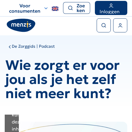
Deze
Links
Voor
Zoe
externe
voor
ken
consumenten
Inloggen
inhoud
snelle
Zoeken
kan
navigatie
Gebruikers menu
niet
worden
getoond
De Zorggids | Podcast
omdat
u
Wie zorgt er voor
third-
party
jou als je het zelf
cookies
niet
niet meer kunt?
hebt
geaccepteerd.
U
kunt
deze
inhoud