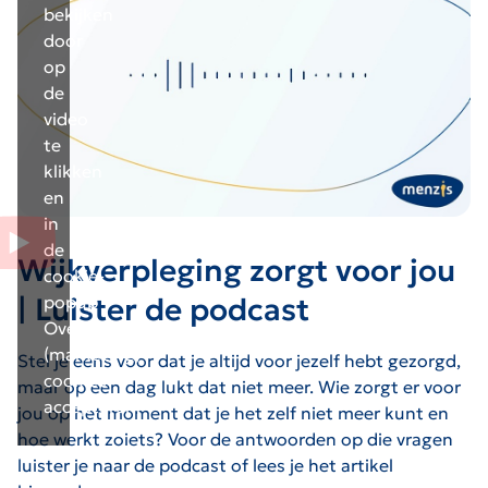
bekijken
door
op
de
video
te
klikken
en
in
de
Wijkverpleging zorgt voor jou
cookie-
| Luister de podcast
popup
Overige
(marketing)
Stel je eens voor dat je altijd voor jezelf hebt gezorgd,
cookies
maar op een dag lukt dat niet meer. Wie zorgt er voor
accepteren.
jou
op het moment dat je het zelf niet meer kunt en
hoe werkt zoiets? Voor de antwoorden op die vragen
luister je naar de podcast of lees je het artikel