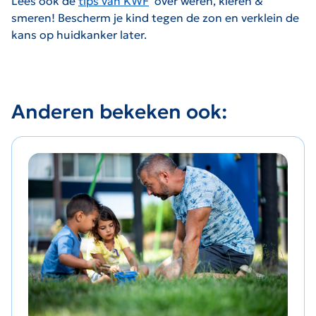
Lees ook de
tips van KWF
over weren, kleren &
De link zal worden geopend op een nieuwe pagina.
smeren! Bescherm je kind tegen de zon en verklein de
kans op huidkanker later.
Anderen bekeken ook: