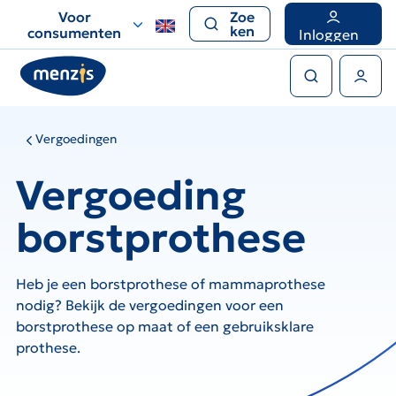
Links
Voor
Zoe
voor
ken
consumenten
Inloggen
snelle
Zoeken
navigatie
Gebruikers menu
Vergoedingen
Vergoeding
borstprothese
Heb je een borstprothese of mammaprothese
nodig? Bekijk de vergoedingen voor een
borstprothese op maat of een gebruiksklare
prothese.