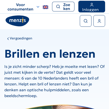
Links
Voor
Zoe
voor
ken
consumenten
Inloggen
snelle
Zoeken
navigatie
Gebruikers menu
Vergoedingen
Brillen en lenzen
Is je zicht minder scherp? Heb je moeite met lezen? Of
juist met kijken in de verte? Dat geldt voor veel
mensen: 6 van de 10 Nederlanders heeft een bril of
lenzen. Helpt een bril of lenzen niet? Dan kun je
denken aan optische hulpmiddelen, zoals een
beeldschermloep.