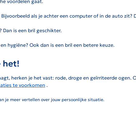
sche voordelen gaat.
 Bijvoorbeeld als je achter een computer of in de auto zit? D
 Dan is een bril geschikter.
 en hygiëne? Ook dan is een bril een betere keuze.
 het!
gt, herken je het vast: rode, droge en geïrriteerde ogen. Of j
itaties te voorkomen
.
De link zal worden geopend op een nieuwe pagina.
n je meer vertellen over jouw persoonlijke situatie.