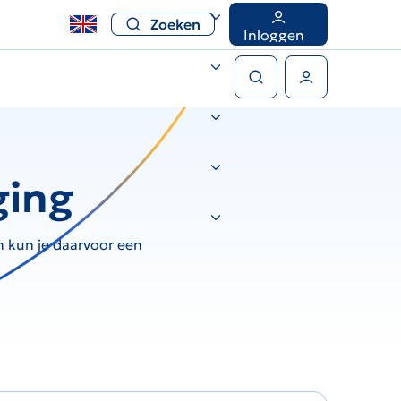
Zoeken
Inloggen
Zoeken
Gebruikers menu
ging
n kun je daarvoor een