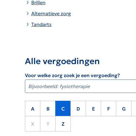
Brillen
Alternatieve zorg
Tandarts
Alle vergoedingen
Voor welke zorg zoek je een vergoeding?
A
B
C
D
E
F
G
X
Y
Z