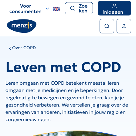
Links
Voor
Zoe
voor
ken
consumenten
Inloggen
snelle
Zoeken
navigatie
Gebruikers menu
Over COPD
Leven met COPD
Leren omgaan met COPD betekent meestal leren
omgaan met je medicijnen en je beperkingen. Door
regelmatig te bewegen en gezond te eten, kun je je
gezondheid verbeteren. We vertellen je graag over de
ervaringen van anderen, initiatieven in jouw regio en
zorgvernieuwingen.