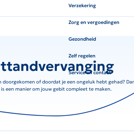
Verzekering
Zorg en vergoedingen
Gezondheid
Zelf regelen
nttandvervanging
Service en contact
zijn doorgekomen of doordat je een ongeluk hebt gehad? D
 is een manier om jouw gebit compleet te maken.