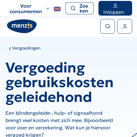
Links
Voor
Zoe
voor
ken
consumenten
Inloggen
snelle
Zoeken
navigatie
Gebruikers menu
Vergoedingen
Vergoeding
gebruikskosten
geleidehond
Een blindengeleide-, hulp- of signaalhond
brengt veel kosten met zich mee. Bijvoorbeeld
voor voer en verzekering. Wat kun je hiervoor
vergoed krijgen?