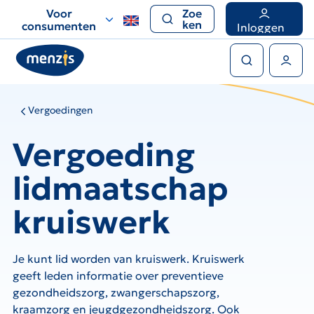
Links
Voor
Zoe
voor
ken
consumenten
Inloggen
snelle
Zoeken
navigatie
Gebruikers menu
Vergoedingen
Vergoeding
lidmaatschap
kruiswerk
Je kunt lid worden van kruiswerk. Kruiswerk
geeft leden informatie over preventieve
gezondheidszorg, zwangerschapszorg,
kraamzorg en jeugdgezondheidszorg. Ook