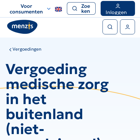
Links
Voor
Zoe
voor
ken
consumenten
Inloggen
snelle
Zoeken
navigatie
Gebruikers menu
Vergoedingen
Vergoeding
medische zorg
in het
buitenland
(niet-