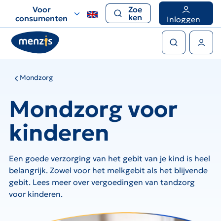
Links
Voor
Zoe
voor
ken
consumenten
Inloggen
snelle
Zoeken
navigatie
Gebruikers menu
Mondzorg
Mondzorg voor
kinderen
Een goede verzorging van het gebit van je kind is heel
belangrijk. Zowel voor het melkgebit als het blijvende
gebit. Lees meer over vergoedingen van tandzorg
voor kinderen.