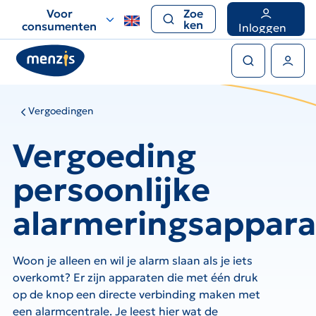
Links
Voor
Zoe
voor
ken
consumenten
Inloggen
snelle
Zoeken
navigatie
Gebruikers menu
Vergoedingen
Vergoeding
persoonlijke
alarmeringsappara
Woon je alleen en wil je alarm slaan als je iets
overkomt? Er zijn apparaten die met één druk
op de knop een directe verbinding maken met
een alarmcentrale. Je leest hier wat de