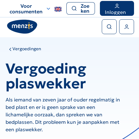
Links
Voor
Zoe
voor
ken
consumenten
Inloggen
snelle
Zoeken
navigatie
Gebruikers menu
Vergoedingen
Vergoeding
plaswekker
Als iemand van zeven jaar of ouder regelmatig in
bed plast en er is geen sprake van een
lichamelijke oorzaak, dan spreken we van
bedplassen. Dit probleem kun je aanpakken met
een plaswekker.