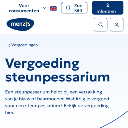
Links
Voor
Zoe
voor
ken
consumenten
Inloggen
snelle
Zoeken
navigatie
Gebruikers menu
Vergoedingen
Vergoeding
steunpessarium
Een steunpessarium helpt bij een verzakking
van je blaas of baarmoeder. Wat krijg je vergoed
voor een steunpessarium? Bekijk de vergoeding
hier.