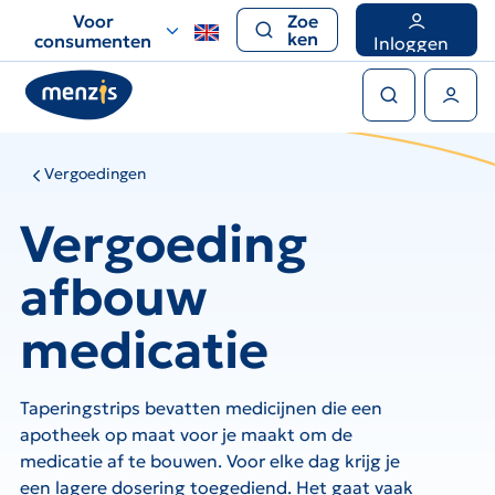
Links
Voor
Zoe
voor
ken
consumenten
Inloggen
snelle
Zoeken
navigatie
Gebruikers menu
Vergoedingen
Vergoeding
afbouw
medicatie
Taperingstrips bevatten medicijnen die een
apotheek op maat voor je maakt om de
medicatie af te bouwen. Voor elke dag krijg je
een lagere dosering toegediend. Het gaat vaak