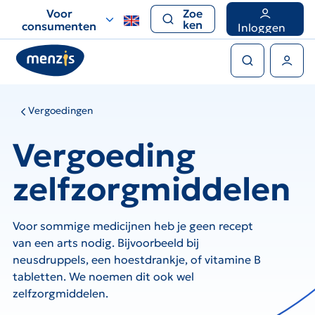
Links
Voor
Zoe
voor
ken
consumenten
Inloggen
snelle
Zoeken
navigatie
Gebruikers menu
Vergoedingen
Vergoeding
zelfzorgmiddelen
Voor sommige medicijnen heb je geen recept
van een arts nodig. Bijvoorbeeld bij
neusdruppels, een hoestdrankje, of vitamine B
tabletten. We noemen dit ook wel
zelfzorgmiddelen.