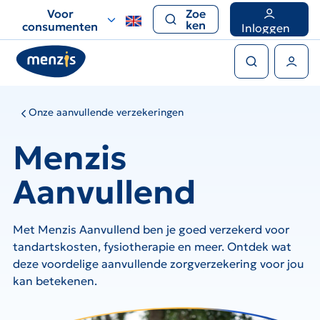
Links
Voor
Zoe
voor
ken
consumenten
Inloggen
snelle
Zoeken
navigatie
Gebruikers menu
Onze aanvullende verzekeringen
Menzis
Aanvullend
Met Menzis Aanvullend ben je goed verzekerd voor
tandartskosten, fysiotherapie en meer. Ontdek wat
deze voordelige aanvullende zorgverzekering voor jou
kan betekenen.