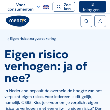
Links
Voor
Zoe
voor
ken
consumenten
Inloggen
snelle
Zoeken
navigatie
Gebruikers menu
Eigen risico zorgverzekering
Eigen risico
verhogen: ja of
nee?
In Nederland bepaalt de overheid de hoogte van het
verplicht eigen risico. Voor iedereen is dit gelijk,
namelijk € 385. Kies je ervoor om je verplicht eigen
risico te verhogen met een vrijwillig eigen risico? Dan