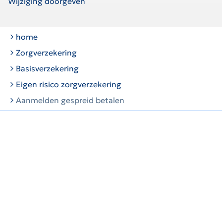
Wijziging doorgeven
home
Zorgverzekering
Basisverzekering
Eigen risico zorgverzekering
Aanmelden gespreid betalen
Dan is er Menzis.
Cookiepolicy & Cookies aanpassen
Disclaimer
Privacy
Toegankelijkheid