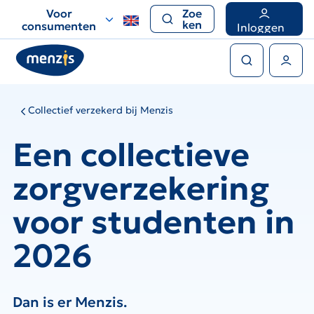
Links
Voor
Zoe
voor
ken
consumenten
Inloggen
snelle
Zoeken
navigatie
Gebruikers menu
Collectief verzekerd bij Menzis
Een collectieve
zorgverzekering
voor studenten in
2026
Dan is er Menzis.