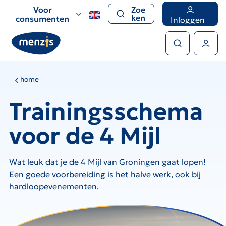
Links
Voor
Zoe
voor
ken
consumenten
Inloggen
snelle
Zoeken
navigatie
Gebruikers menu
home
Trainingsschema
voor de 4 Mijl
Wat leuk dat je de 4 Mijl van Groningen gaat lopen!
Een goede voorbereiding is het halve werk, ook bij
hardloopevenementen.