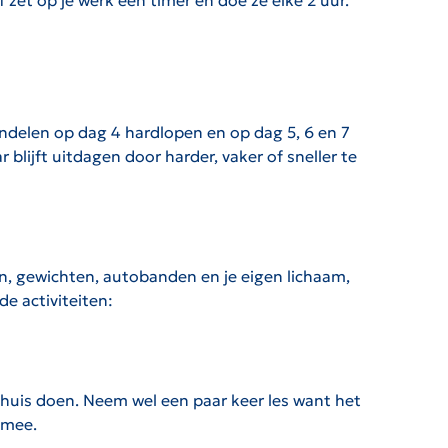
zet op je werk een timer en doe ze elke 2 uur.
delen op dag 4 hardlopen en op dag 5, 6 en 7
lijft uitdagen door harder, vaker of sneller te
, gewichten, autobanden en je eigen lichaam,
e activiteiten:
 thuis doen. Neem wel een paar keer les want het
 mee.