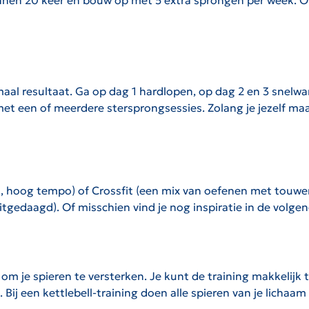
innen 20 keer en bouw op met 5 extra sprongen per week. Of 
 resultaat. Ga op dag 1 hardlopen, op dag 2 en 3 snelwan
 een of meerdere stersprongsessies. Zolang je jezelf maar b
, hoog tempo) of Crossfit (een mix van oefenen met touwen
gedaagd). Of misschien vind je nog inspiratie in de volgend
 om je spieren te versterken. Je kunt de training makkelijk
 Bij een kettlebell-training doen alle spieren van je lichaam