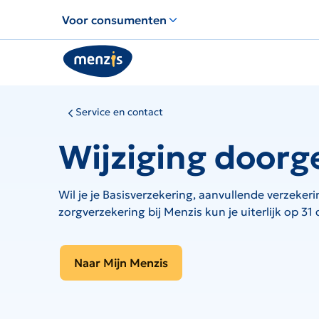
Links
Voor consumenten
voor
snelle
navigatie
Service en contact
Wijziging doorg
Wil je je Basisverzekering, aanvullende verzeker
zorgverzekering bij Menzis kun je uiterlijk op 3
Naar Mijn Menzis