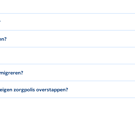
?
en?
emigreren?
 eigen zorgpolis overstappen?