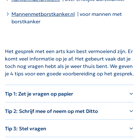
De link zal worden geopend op een nieuwe pagina.
Mannenmetborstkanker.nl
| voor mannen met
De link zal worden geopend op een nieuwe pagina.
borstkanker
Het gesprek met een arts kan best vermoeiend zijn. Er
komt veel informatie op je af. Het gebeurt vaak dat je
toch nog vragen hebt als je weer thuis bent. We geven
je 4 tips voor een goede voorbereiding op het gesprek.
Tip 1: Zet je vragen op papier
Tip 2: Schrijf mee of neem op met Ditto
Tip 3: Stel vragen