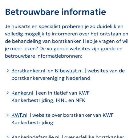
Betrouwbare informatie
Je huisarts en specialist proberen je zo duidelijk en
volledig mogelijk te informeren over het ontstaan en
de behandeling van borstkanker. Heb je vragen of wil
je meer lezen? De volgende websites zijn goede en
betrouwbare informatiebronnen:
Borstkanker.nl
en
B-bewust.nl
| websites van de
De link zal worden geopend op een nieuwe pagina.
De link zal worden geopend op een nieuwe pagina.
borstkankervereniging Nederland
Kanker.nl
| een initiatief van KWF
De link zal worden geopend op een nieuwe pagina.
Kankerbestrijding, IKNL en NFK
KWF.nl
| website over borstkanker van KWF
De link zal worden geopend op een nieuwe pagina.
Kankerbestrijding
Kankerindefamilie.nl
| over erfelijke borstkanker