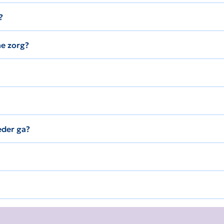
?
he zorg?
eder ga?