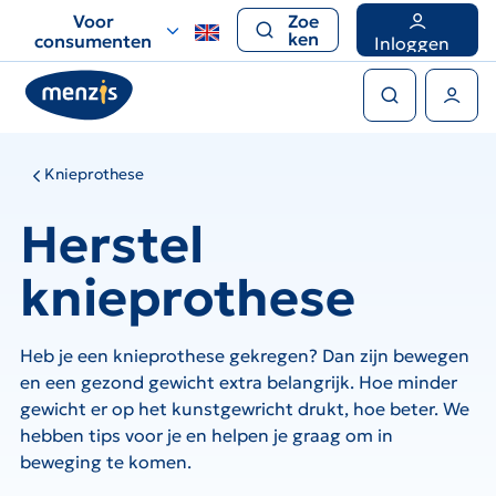
Links
Voor
Zoe
voor
ken
consumenten
Inloggen
snelle
Zoeken
navigatie
Gebruikers menu
Knieprothese
Herstel
knieprothese
Heb je een knieprothese gekregen? Dan zijn bewegen
en een gezond gewicht extra belangrijk. Hoe minder
gewicht er op het kunstgewricht drukt, hoe beter. We
hebben tips voor je en helpen je graag om in
beweging te komen.