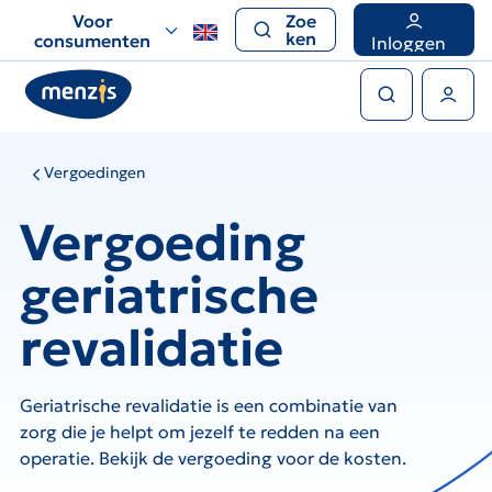
Links
Voor
Zoe
voor
ken
consumenten
Inloggen
snelle
Zoeken
navigatie
Gebruikers menu
Vergoedingen
Vergoeding
geriatrische
revalidatie
Geriatrische revalidatie is een combinatie van
zorg die je helpt om jezelf te redden na een
operatie. Bekijk de vergoeding voor de kosten.