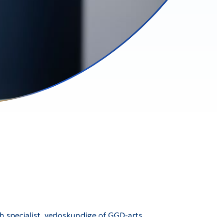
h specialist, verloskundige of GGD-arts.