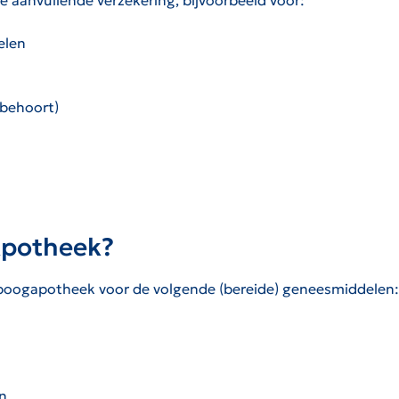
e aanvullende verzekering, bijvoorbeeld voor:
elen
 behoort)
Apotheek?
oogapotheek voor de volgende (bereide) geneesmiddelen:
n