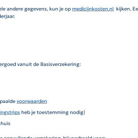
ele andere gegevens, kun je op
medicijnkosten.nl
kijken. E
De link zal worden geopend op een nieuwe pagina.
erjaar.
ergoed vanuit de Basisverzekering:
epaalde
voorwaarden
ingstrips
heb je toestemming nodig)
nhuis