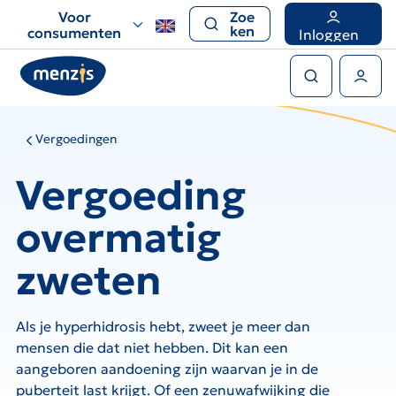
Links
Voor
Zoe
voor
ken
consumenten
Inloggen
snelle
Zoeken
navigatie
Gebruikers menu
Vergoedingen
Vergoeding
overmatig
zweten
Als je hyperhidrosis hebt, zweet je meer dan
mensen die dat niet hebben. Dit kan een
aangeboren aandoening zijn waarvan je in de
puberteit last krijgt. Of een zenuwafwijking die