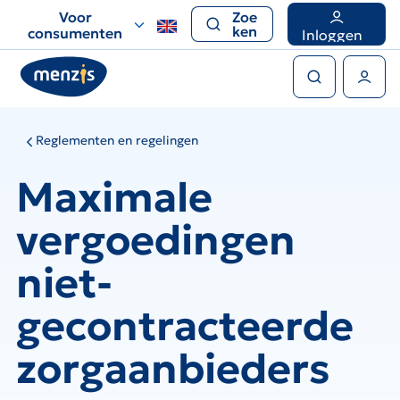
Links
Voor
Zoe
voor
ken
consumenten
Inloggen
snelle
Zoeken
navigatie
Gebruikers menu
Reglementen en regelingen
Maximale
vergoedingen
niet-
gecontracteerde
zorgaanbieders