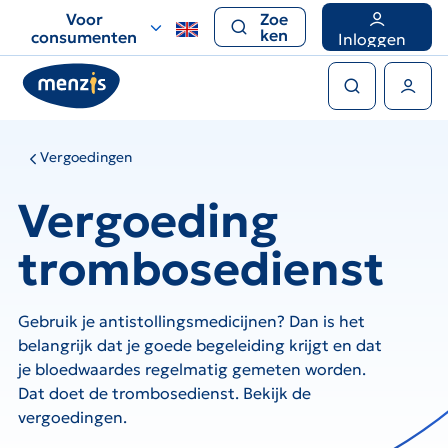
Links
Voor
Zoe
voor
ken
consumenten
Inloggen
snelle
Zoeken
navigatie
Gebruikers menu
Vergoedingen
Vergoeding
trombosedienst
Gebruik je antistollingsmedicijnen? Dan is het
belangrijk dat je goede begeleiding krijgt en dat
je bloedwaardes regelmatig gemeten worden.
Dat doet de trombosedienst. Bekijk de
vergoedingen.