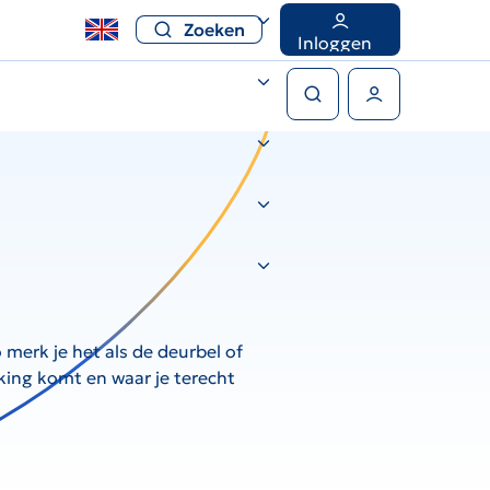
Zoeken
Inloggen
Zoeken
Gebruikers menu
merk je het als de deurbel of
rking komt en waar je terecht