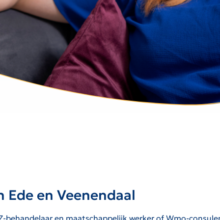
n Ede en Veenendaal
Z-behandelaar en maatschappelijk werker of Wmo-consulent