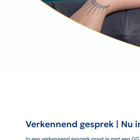
Verkennend gesprek | Nu i
In een verkennend gesprek praat je met een GG