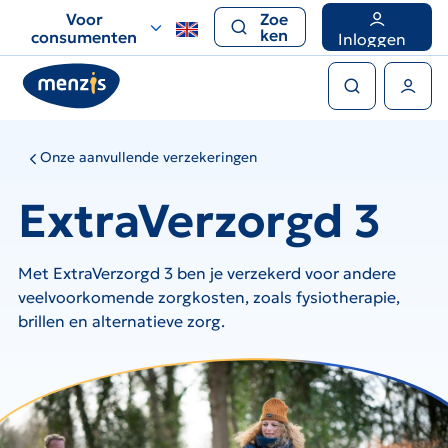
Links
Voor
Zoe
voor
ken
consumenten
Inloggen
snelle
Zoeken
navigatie
Gebruikers menu
Onze aanvullende verzekeringen
ExtraVerzorgd 3
Met ExtraVerzorgd 3 ben je verzekerd voor andere
veelvoorkomende zorgkosten, zoals fysiotherapie,
brillen en alternatieve zorg.