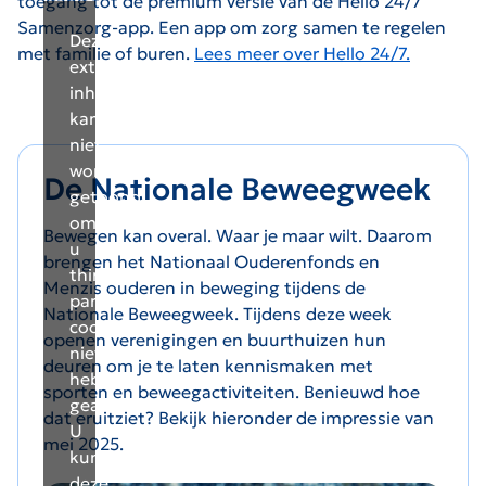
toegang tot de premium versie van de Hello 24/7
Samenzorg-app. Een app om zorg samen te regelen
Deze
met familie of buren.
Lees meer over Hello 24/7.
externe
inhoud
kan
niet
worden
De Nationale Beweegweek
getoond
omdat
Bewegen kan overal. Waar je maar wilt. Daarom
u
brengen het Nationaal Ouderenfonds en
third-
Menzis ouderen in beweging tijdens de
party
Nationale Beweegweek. Tijdens deze week
cookies
openen verenigingen en buurthuizen hun
niet
deuren om je te laten kennismaken met
hebt
sporten en beweegactiviteiten.
Benieuwd hoe
geaccepteerd.
dat eruitziet? Bekijk hieronder de impressie van
U
mei 2025.
kunt
deze