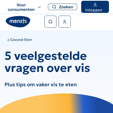
Links
Voor
Zoeken
voor
consumenten
Inloggen
snelle
Zoeken
navigatie
Gebruikers menu
Gezond-Eten
5 veelgestelde
vragen over vis
Plus tips om vaker vis te eten