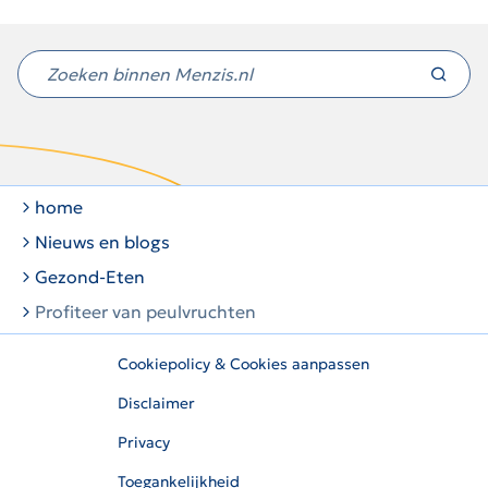
Niet
gevonden
wat
je
zocht?
home
Nieuws en blogs
Gezond-Eten
Profiteer van peulvruchten
Cookiepolicy & Cookies aanpassen
Disclaimer
Privacy
Toegankelijkheid