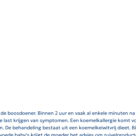
lk de boosdoener. Binnen 2 uur en vaak al enkele minuten n
e last krijgen van symptomen. Een koemelkallergie komt voo
. De behandeling bestaat uit een koemelkeiwitvrij dieet. 
voede baby’s krijgt de moeder het advies om zuivelproduct