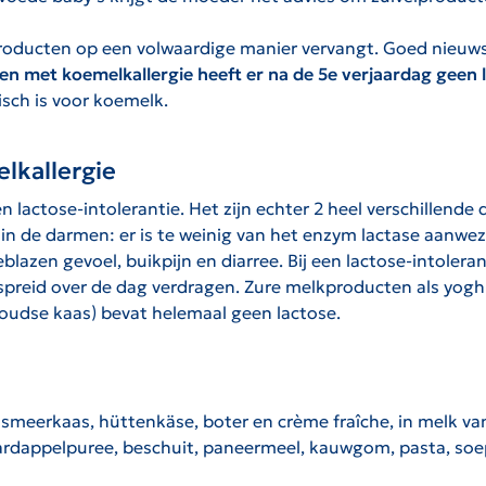
lproducten op een volwaardige manier vervangt. Goed nieuw
 met koemelkallergie heeft er na de 5e verjaardag geen l
gisch is voor koemelk.
lkallergie
actose-intolerantie. Het zijn echter 2 heel verschillende di
n de darmen: er is te weinig van het enzym lactase aanwezi
lazen gevoel, buikpijn en diarree. Bij een lactose-intoleran
rspreid over de dag verdragen. Zure melkproducten als yog
Goudse kaas) bevat helemaal geen lactose.
a, smeerkaas, hüttenkäse, boter en crème fraîche, in melk v
 aardappelpuree, beschuit, paneermeel, kauwgom, pasta, soep