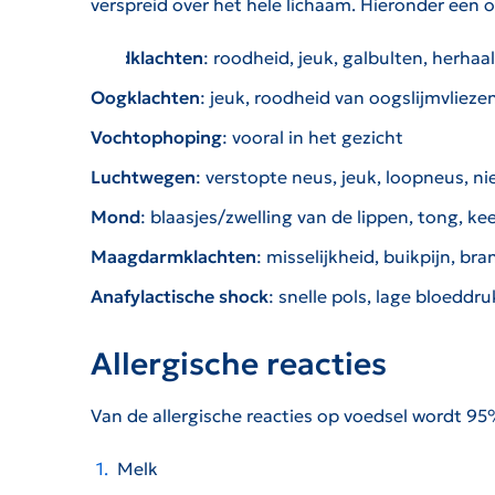
verspreid over het hele lichaam. Hieronder een
Huidklachten
: roodheid, jeuk, galbulten, herha
Oogklachten
: jeuk, roodheid van oogslijmvliez
Vochtophoping
: vooral in het gezicht
Luchtwegen
: verstopte neus, jeuk, loopneus, 
Mond
: blaasjes/zwelling van de lippen, tong, ke
Maagdarmklachten
: misselijkheid, buikpijn, br
Anafylactische shock
: snelle pols, lage bloeddr
Allergische reacties
Van de allergische reacties op voedsel wordt 9
Melk