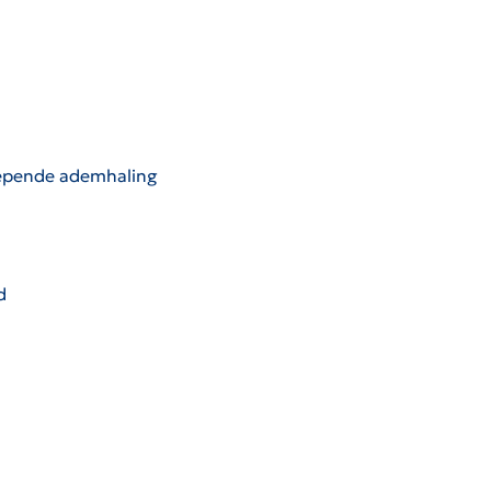
piepende ademhaling
d