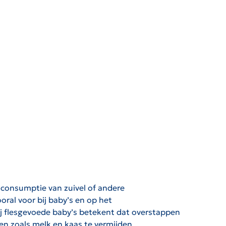
a consumptie van zuivel of andere
ral voor bij baby’s en op het
Bij flesgevoede baby’s betekent dat overstappen
en zoals melk en kaas te vermijden.