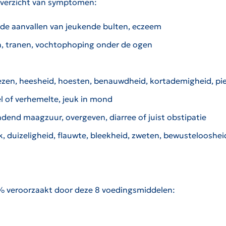
 overzicht van symptomen:
alde aanvallen van jeukende bulten, eczeem
en, tranen, vochtophoping onder de ogen
niezen, heesheid, hoesten, benauwdheid, kortademigheid, 
el of verhemelte, jeuk in mond
andend maagzuur, overgeven, diarree of juist obstipatie
uk, duizeligheid, flauwte, bleekheid, zweten, bewustelooshei
5% veroorzaakt door deze 8 voedingsmiddelen: