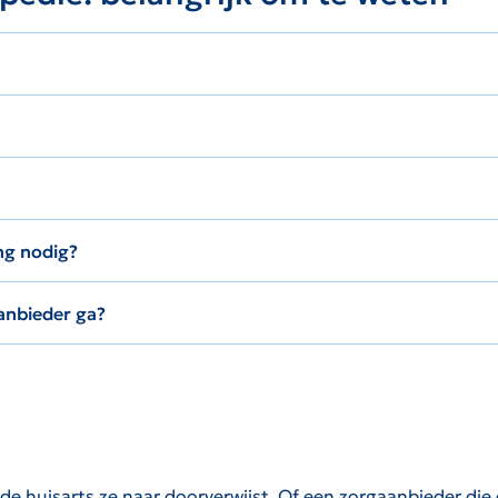
ng nodig?
anbieder ga?
 huisarts ze naar doorverwijst. Of een zorgaanbieder die di