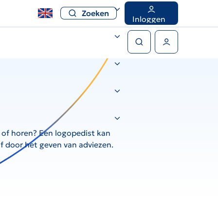
Zoeken
Inloggen
Zoeken
Gebruikers menu
 of horen? Een logopedist kan
f door het geven van adviezen.