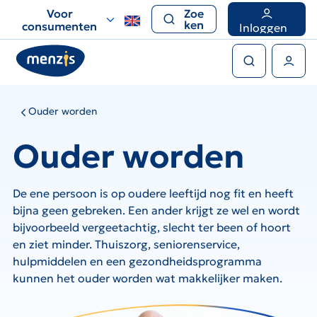
Links
Voor
Zoe
voor
ken
consumenten
Inloggen
snelle
Zoeken
navigatie
Gebruikers menu
Ouder worden
Ouder worden
De ene persoon is op oudere leeftijd nog fit en heeft
bijna geen gebreken. Een ander krijgt ze wel en wordt
bijvoorbeeld vergeetachtig, slecht ter been of hoort
en ziet minder. Thuiszorg, seniorenservice,
hulpmiddelen en een gezondheidsprogramma
kunnen het ouder worden wat makkelijker maken.