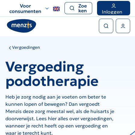
Links
Voor
Zoe
voor
ken
consumenten
Inloggen
snelle
Zoeken
navigatie
Gebruikers menu
Vergoedingen
Vergoeding
podotherapie
Heb je zorg nodig aan je voeten om beter te
kunnen lopen of bewegen? Dan vergoedt
Menzis deze zorg meestal wel, als de huisarts je
doorverwijst. Lees hier alles over vergoedingen,
wanneer je recht heeft op een vergoeding en
waar je terecht kunt.