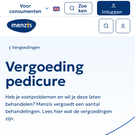
Links
Voor
Zoe
voor
ken
consumenten
Inloggen
snelle
Zoeken
navigatie
Gebruikers menu
Vergoedingen
Vergoeding
pedicure
Heb je voetproblemen en wil je deze laten
behandelen? Menzis vergoedt een aantal
behandelingen. Lees hier wat de vergoedingen
zijn.