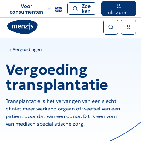
Links
Voor
Zoe
voor
ken
consumenten
Inloggen
snelle
Zoeken
navigatie
Gebruikers menu
Vergoedingen
Vergoeding
transplantatie
Transplantatie is het vervangen van een slecht
of niet meer werkend orgaan of weefsel van een
patiënt door dat van een donor. Dit is een vorm
van medisch specialistische zorg.