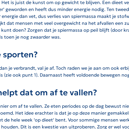
 Het is juist de kunst om op gewicht te blijven. Een dieet ve
einer’ geworden en heeft dus minder energie nodig. Ten twe
 energie dan vet, dus verlies van spiermassa maakt je stofwi
blijkt dat mensen met veel overgewicht na het afvallen een
e kunt doen? Zorgen dat je spiermassa op peil blijft (door k
ls toen je nog zwaarder was.
e sporten?
dan je verbrandt, val je af. Toch raden we je aan om ook erbi
s (zie ook punt 1). Daarnaast heeft voldoende bewegen nog v
helpt dat om af te vallen?
er om af te vallen. Ze eten periodes op de dag bewust nie
noemd. Het idee erachter is dat je op deze manier gemakkeli
niet de hele week ‘op dieet’ bent. Voor sommige mensen wer
houden. Dit is een kwestie van uitproberen. Zorg er wel v