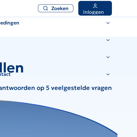
Zoeken
Inloggen
oedingen
llen
ntact
er antwoorden op 5 veelgestelde vragen