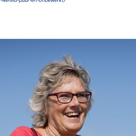
r-wereld-puur-en-onbewerkt/