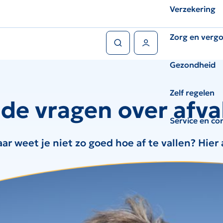
Verzekering
Zoeken
Zorg en verg
Gebruikers menu
Gezondheid
Zelf regelen
lde vragen over afva
Service en co
 maar weet je niet zo goed hoe af te vallen? Hi