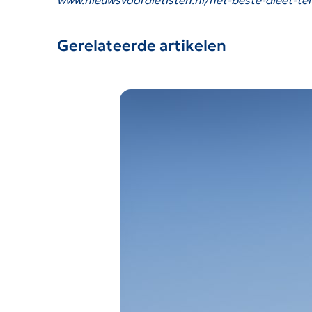
www.nieuwsvoordietisten.nl/het-beste-dieet-te
Gerelateerde artikelen