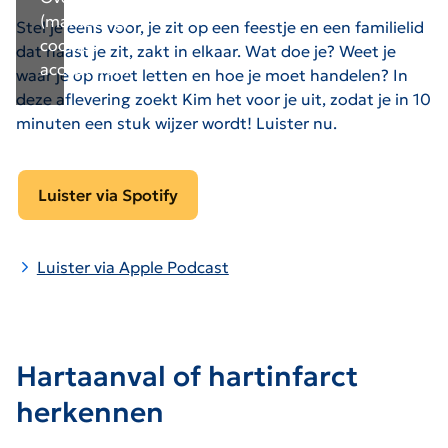
(marketing)
Stel je eens voor, je zit op een feestje en een familielid
cookies
dat naast je zit, zakt in elkaar. Wat doe je? Weet je
accepteren.
waar je op moet letten en hoe je moet handelen? In
deze aflevering zoekt Kim het voor je uit, zodat je in 10
minuten een stuk wijzer wordt! Luister nu.
Luister via Spotify
Luister via Apple Podcast
Hartaanval of hartinfarct
herkennen