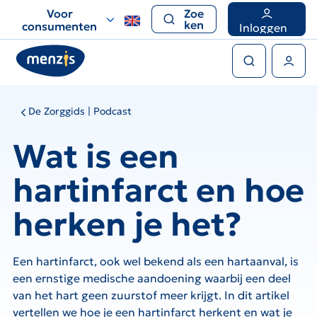
Links
Voor
Zoe
voor
ken
consumenten
Inloggen
snelle
Zoeken
navigatie
Gebruikers menu
Deze
De Zorggids | Podcast
externe
inhoud
Wat is een
kan
niet
hartinfarct en hoe
worden
getoond
herken je het?
omdat
u
third-
Een hartinfarct, ook wel bekend als een hartaanval, is
party
een ernstige medische aandoening waarbij een deel
cookies
van het hart geen zuurstof meer krijgt. In dit artikel
niet
vertellen we hoe je een hartinfarct herkent en wat je