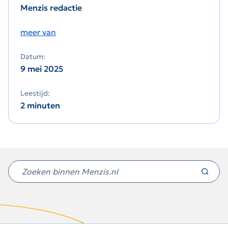
Menzis redactie
meer van
Datum:
9 mei 2025
Leestijd:
2 minuten
Niet
gevonden
wat
je
zocht?