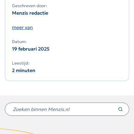
Geschreven door:
Menzis redactie
meer van
Datum:
19 februari 2025
Leestijd:
2 minuten
Niet
gevonden
wat
je