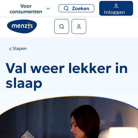
Links
Voor
Zoeken
voor
consumenten
Inloggen
snelle
Zoeken
navigatie
Gebruikers menu
Slapen
Val weer lekker in
slaap