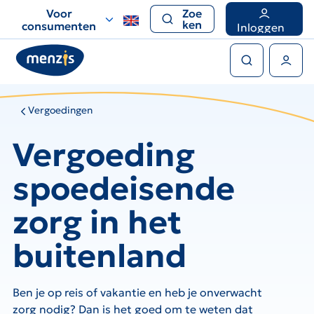
Links
Voor
Zoe
voor
ken
consumenten
Inloggen
snelle
Zoeken
navigatie
Gebruikers menu
Vergoedingen
Vergoeding
spoedeisende
zorg in het
buitenland
Ben je op reis of vakantie en heb je onverwacht
zorg nodig? Dan is het goed om te weten dat