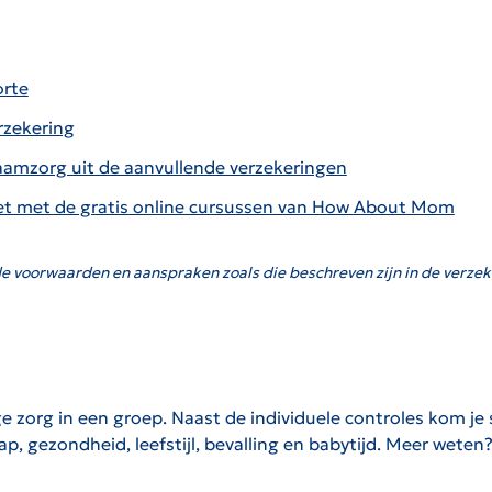
orte
rzekering
aamzorg uit de aanvullende verzekeringen
t met de gratis online cursussen van How About Mom
e voorwaarden en aanspraken zoals die beschreven zijn in de verzek
ge zorg in een groep. Naast de individuele controles kom je
, gezondheid, leefstijl, bevalling en babytijd. Meer weten