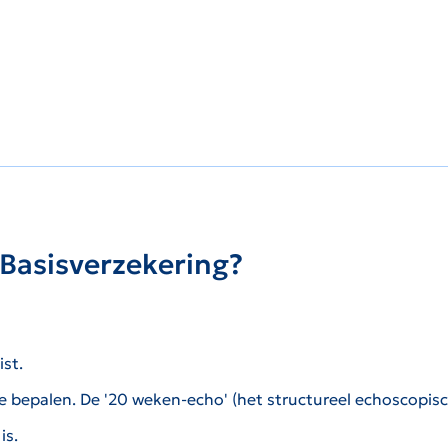
 Basisverzekering?
ist.
 bepalen. De '20 weken-echo' (
het structureel echoscopis
is.