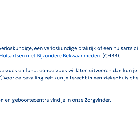
verloskundige, een verloskundige praktijk of een huisarts di
 Huisartsen met Bijzondere Bekwaamheden
(CHBB).
De link zal worden geopend op een nieuwe pagina.
derzoek en functieonderzoek wil laten uitvoeren dan kun j
.Voor de bevalling zelf kun je terecht in een ziekenhuis o
n en geboortecentra vind je in onze Zorgvinder.