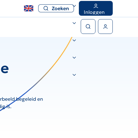
Zoeken
Inloggen
Zoeken
Gebruikers menu
de
orbeeld begeleid en
g is.